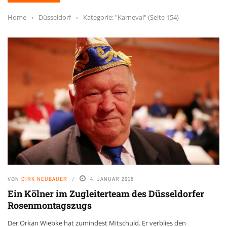
Home
›
Düsseldorf
›
Kategorie: "Karneval"
(Seite 154)
VON
DIRK NEUBAUER
4. JANUAR 2015
Ein Kölner im Zugleiterteam des Düsseldorfer
Rosenmontagszugs
Der Orkan Wiebke hat zumindest Mitschuld. Er verblies den