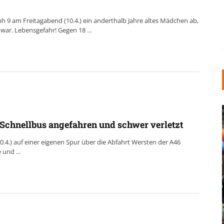
 9 am Freitagabend (10.4.) ein anderthalb Jahre altes Mädchen ab,
ar. Lebensgefahr! Gegen 18 ...
Schnellbus angefahren und schwer verletzt
.4.) auf einer eigenen Spur über die Abfahrt Wersten der A46
und ...
INDUSTRIELLER CHIC: WIE
KUNSTSTOFFFENSTER DEN
LOFT-STIL IN IHREM
EINFAMILIENHAUS