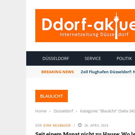
INTERNETZEITUNG DÜSSELDORF
DÜSSELDORF
SERVICE
POLITIK
BREAKING NEWS
Zoll Flughafen Düsseldorf:
BLAULICHT
Home
›
Düsseldorf
›
Kategorie: "Blaulicht"
(Seite 34
VON
DIRK NEUBAUER
16. APRIL 2015
Seit einem Monat nicht zu Hause: Wo l