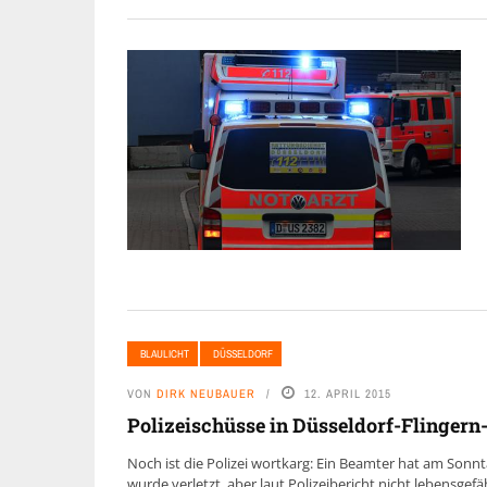
BLAULICHT
DÜSSELDORF
VON
DIRK NEUBAUER
12. APRIL 2015
Polizeischüsse in Düsseldorf-Flingern-
Noch ist die Polizei wortkarg: Ein Beamter hat am Sonn
wurde verletzt, aber laut Polizeibericht nicht lebensgefäh