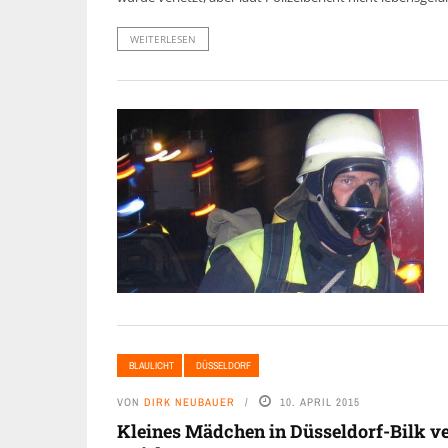
WEITERLESEN
BLAULICHT
DÜSSELDORF
VON
DIRK NEUBAUER
10. APRIL 2015
Kleines Mädchen in Düsseldorf-Bilk ve