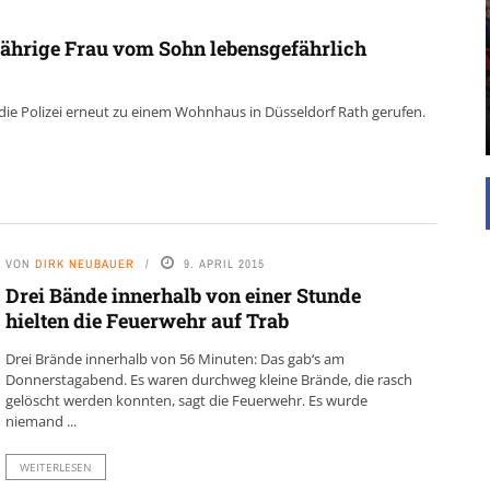
UNTERSTÜTZEN
Die Inspiration des industriellen Chics sind die
jährige Frau vom Sohn lebensgefährlich
Werkshallen des Industriezeitalters. Die Basis für
diesen Stil sind große Räume, schlicht gehalten
mit rustikalen Elementen und großen
die Polizei erneut zu einem Wohnhaus in Düsseldorf Rath gerufen.
Fensterflächen. Wie so vieles wurde ...
VON
DIRK NEUBAUER
9. APRIL 2015
Drei Bände innerhalb von einer Stunde
hielten die Feuerwehr auf Trab
Drei Brände innerhalb von 56 Minuten: Das gab‘s am
Donnerstagabend. Es waren durchweg kleine Brände, die rasch
gelöscht werden konnten, sagt die Feuerwehr. Es wurde
niemand ...
WEITERLESEN