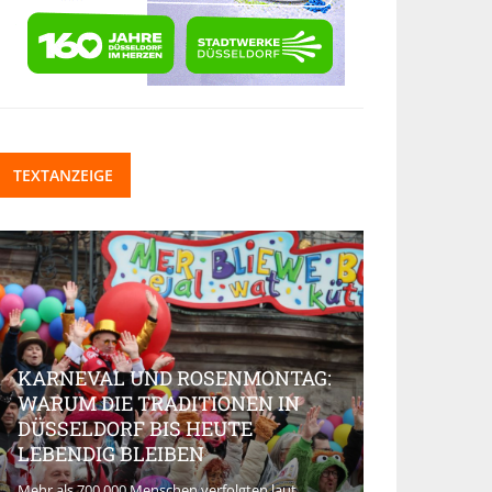
TEXTANZEIGE
KARNEVAL UND ROSENMONTAG:
WARUM DIE TRADITIONEN IN
DÜSSELDORF BIS HEUTE
BEAUTY-IN
LEBENDIG BLEIBEN
MARKT AK
Mehr als 700.000 Menschen verfolgten laut