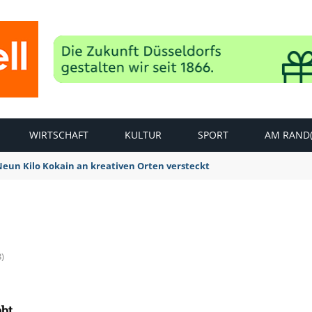
WIRTSCHAFT
KULTUR
SPORT
AM RAND(
 Neun Kilo Kokain an kreativen Orten versteckt
3)
ebt