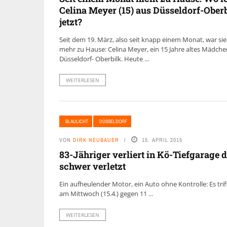
Celina Meyer (15) aus Düsseldorf-Ober
jetzt?
Seit dem 19. März, also seit knapp einem Monat, war sie
mehr zu Hause: Celina Meyer, ein 15 Jahre altes Mädche
Düsseldorf- Oberbilk. Heute ...
WEITERLESEN
BLAULICHT
DÜSSELDORF
VON
DIRK NEUBAUER
15. APRIL 2015
83-Jähriger verliert in Kö-Tiefgarage 
schwer verletzt
Ein aufheulender Motor, ein Auto ohne Kontrolle: Es trif
am Mittwoch (15.4.) gegen 11 ...
WEITERLESEN