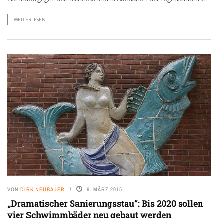
WEITERLESEN
VON
DIRK NEUBAUER
6. MÄRZ 2015
„Dramatischer Sanierungsstau“: Bis 2020 sollen
vier Schwimmbäder neu gebaut werden