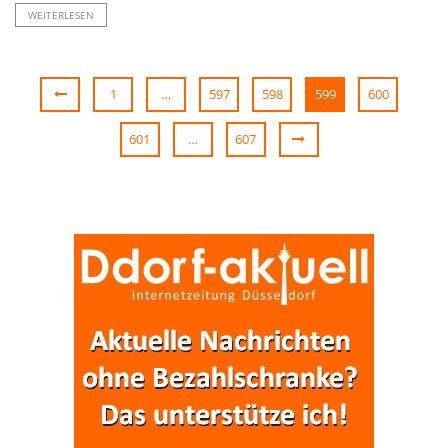
WEITERLESEN
1
…
597
598
599
600
601
…
607