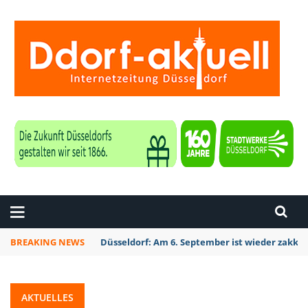
ZEITUNG DÜSSELDORF
BREAKING NEWS
Düsseldorf Kalkum: Bei Sondierungsarbeiten P
AKTUELLES