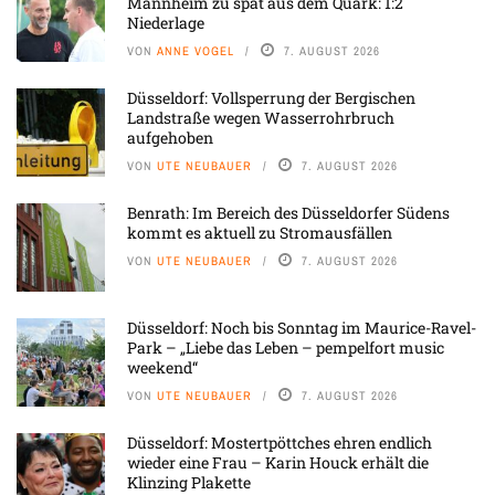
Mannheim zu spät aus dem Quark: 1:2
Niederlage
VON
ANNE VOGEL
7. AUGUST 2026
Düsseldorf: Vollsperrung der Bergischen
Landstraße wegen Wasserrohrbruch
aufgehoben
VON
UTE NEUBAUER
7. AUGUST 2026
Benrath: Im Bereich des Düsseldorfer Südens
kommt es aktuell zu Stromausfällen
VON
UTE NEUBAUER
7. AUGUST 2026
Düsseldorf: Noch bis Sonntag im Maurice-Ravel-
Park – „Liebe das Leben – pempelfort music
weekend“
VON
UTE NEUBAUER
7. AUGUST 2026
Düsseldorf: Mostertpöttches ehren endlich
wieder eine Frau – Karin Houck erhält die
Klinzing Plakette