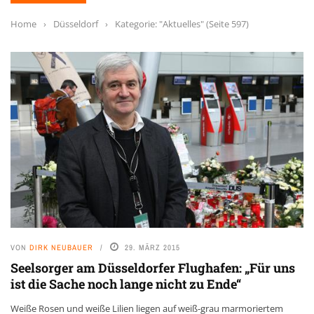
Home
›
Düsseldorf
›
Kategorie: "Aktuelles"
(Seite 597)
VON
DIRK NEUBAUER
29. MÄRZ 2015
Seelsorger am Düsseldorfer Flughafen: „Für uns
ist die Sache noch lange nicht zu Ende“
Weiße Rosen und weiße Lilien liegen auf weiß-grau marmoriertem