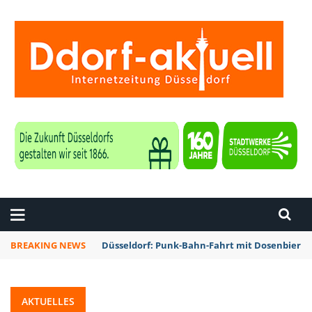
ZEITUNG DÜSSELDORF
BREAKING NEWS
Düsseldorf: Rheinbahn testet Technik zur Kon
AKTUELLES