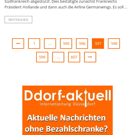
Südfrankreich abgestürzt. Dies bestätigte zunächst Frankreichs
Präsident Hollande und dann auch die Airline Germanwings. Es soll ...
WEITERLESEN
1
…
595
596
597
598
599
…
607