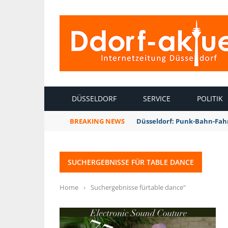
INTERNETZEITUNG DÜSSELDORF
DÜSSELDORF
SERVICE
POLITIK
BREAKING NEWS
Düsseldorf: Punk-Bahn-Fah
SUCHERGEBNISSE FÜR TABLE DANCE
Home
›
Suchergebnisse fürtable dance"