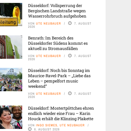
Düsseldorf: Vollsperrung der
Bergischen Landstraße wegen
Wasserrohrbruch aufgehoben
VON
UTE NEUBAUER
7. AUGUST
2026
Benrath: Im Bereich des
Düsseldorfer Südens kommt es
aktuell zu Stromausfällen
VON
UTE NEUBAUER
7. AUGUST
2026
Düsseldorf: Noch bis Sonntag im
Maurice-Ravel-Park – „Liebe das
Leben – pempelfort music
weekend“
VON
UTE NEUBAUER
7. AUGUST
2026
Düsseldorf: Mostertpöttches ehren
endlich wieder eine Frau – Karin
Houck erhält die Klinzing Plakette
VON
INGO SIEMES, UTE NEUBAUER
6. AUGUST 2026