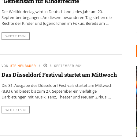
“Gemeinsam für Kinderrechte”
Der Weltkindertag wird in Deutschland jedes Jahr am 20.
September begangen. An diesem besonderen Tag stehen die
Rechte der Kinder und Jugendlichen im Fokus. Bereits am ...
WEITERLESEN
VON
UTE NEUBAUER
6. SEPTEMBER 2021
Das Düsseldorf Festival startet am Mittwoch
Die 31. Ausgabe des Düsseldorf Festivals startet am Mittwoch
(8.9.) und bietet bis zum 27. September ein vielfältige
Darbietungen mit Musik, Tanz, Theater und Neuem Zirkus. ...
WEITERLESEN
INDUSTRIELLER CHIC: WIE
KUNSTSTOFFFENSTER DEN
LOFT-STIL IN IHREM
EINFAMILIENHAUS