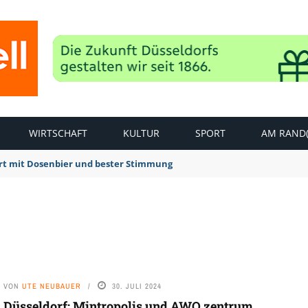
WIRTSCHAFT
KULTUR
SPORT
AM RAND(
rt mit Dosenbier und bester Stimmung
VON
UTE NEUBAUER
30. JULI 2024
Düsseldorf: Mintropolis und AWO zentrum